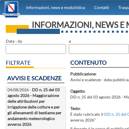
Informazioni, news e modulistica
Contatti
Trasp
INFORMAZIONI, NEWS E
Data - da
a
FILTRATE
CONTENUTO
Pubblicazione
:
AVVISI E SCADENZE
Avvisi e scadenze - data pubblic
04/08/2026 -
DD n. 25 del 03
Oggetto
:
agosto 2026 - Maggiorazione
DD n. 25 del 03 agosto 2026 - Ma
delle attribuzioni per
irrigazione delle colture e per
Testo
:
gli allevamenti di bestiame per
È stato rubricato il
DD n. 25 del
andamento meteorologico
avverso 2026”
avverso 2026
Il decreto è in corso di pubblica